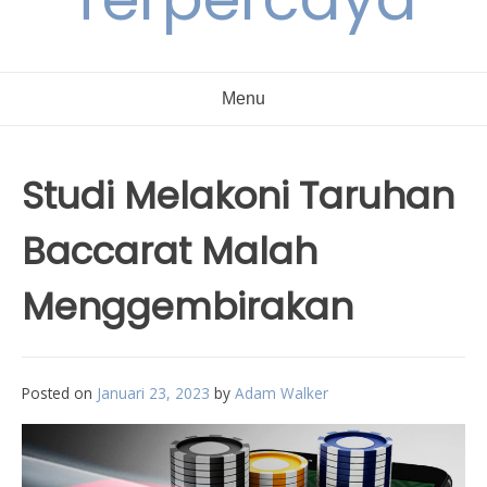
Menu
Studi Melakoni Taruhan
Baccarat Malah
Menggembirakan
Posted on
Januari 23, 2023
by
Adam Walker