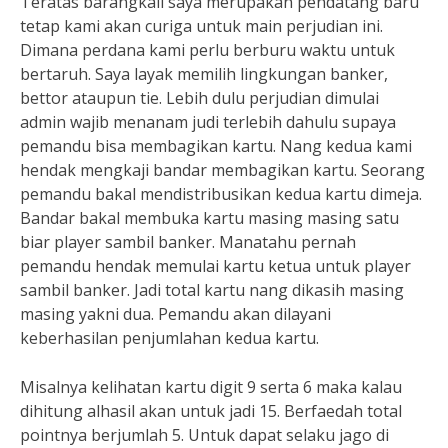
Teratas barangkali saya merupakan pendatang baru
tetap kami akan curiga untuk main perjudian ini.
Dimana perdana kami perlu berburu waktu untuk
bertaruh. Saya layak memilih lingkungan banker,
bettor ataupun tie. Lebih dulu perjudian dimulai
admin wajib menanam judi terlebih dahulu supaya
pemandu bisa membagikan kartu. Nang kedua kami
hendak mengkaji bandar membagikan kartu. Seorang
pemandu bakal mendistribusikan kedua kartu dimeja.
Bandar bakal membuka kartu masing masing satu
biar player sambil banker. Manatahu pernah
pemandu hendak memulai kartu ketua untuk player
sambil banker. Jadi total kartu nang dikasih masing
masing yakni dua. Pemandu akan dilayani
keberhasilan penjumlahan kedua kartu.
Misalnya kelihatan kartu digit 9 serta 6 maka kalau
dihitung alhasil akan untuk jadi 15. Berfaedah total
pointnya berjumlah 5. Untuk dapat selaku jago di