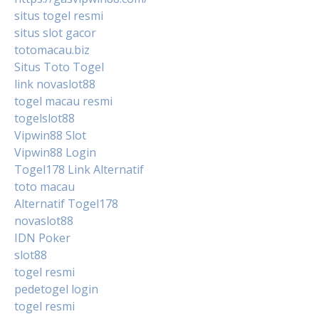
situs togel resmi
situs slot gacor
totomacau.biz
Situs Toto Togel
link novaslot88
togel macau resmi
togelslot88
Vipwin88 Slot
Vipwin88 Login
Togel178 Link Alternatif
toto macau
Alternatif Togel178
novaslot88
IDN Poker
slot88
togel resmi
pedetogel login
togel resmi