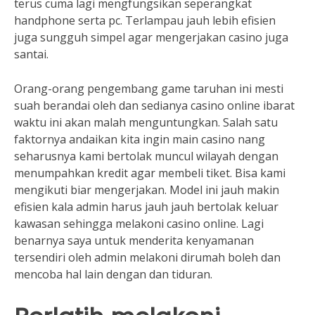
terus cuma lagi mengfungsikan seperangkat
handphone serta pc. Terlampau jauh lebih efisien
juga sungguh simpel agar mengerjakan casino juga
santai.
Orang-orang pengembang game taruhan ini mesti
suah berandai oleh dan sedianya casino online ibarat
waktu ini akan malah menguntungkan. Salah satu
faktornya andaikan kita ingin main casino nang
seharusnya kami bertolak muncul wilayah dengan
menumpahkan kredit agar membeli tiket. Bisa kami
mengikuti biar mengerjakan. Model ini jauh makin
efisien kala admin harus jauh jauh bertolak keluar
kawasan sehingga melakoni casino online. Lagi
benarnya saya untuk menderita kenyamanan
tersendiri oleh admin melakoni dirumah boleh dan
mencoba hal lain dengan dan tiduran.