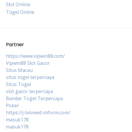
Slot Online
Togel Online
Partner
https://www.vipwin88.com/
Vipwin88 Slot Gacor
Situs Macau
situs togel terpercaya
Situs Togel
slot gacor terpercaya
Bandar Togel Terpercaya
Poker
https://j-biomed-inform.com/
masuk178
masuk178