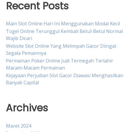
Recent Posts
Main Slot Online Hari Ini Menggunakan Modal Kecil
Togel Online Terunggul Kembali Betul-Betul Normal
Wajib Dicari
Website Slot Online Yang Melimpah Gacor Diingat
Segala Pemainnya
Permainan Poker Online Judi Termegah Terlahir
Macam-Macam Permainan
Kejayaan Perjudian Slot Gacor Diawasi Menghasilkan
Banyak Capital
Archives
Maret 2024