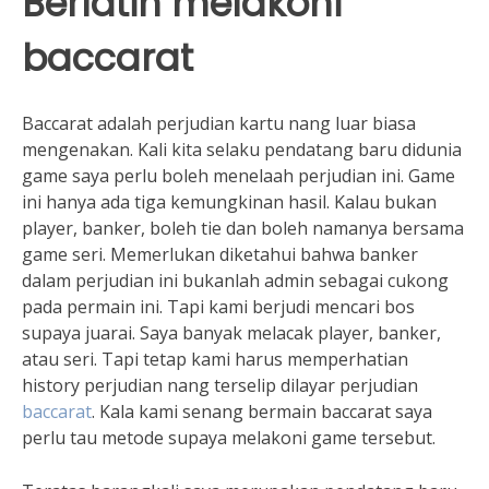
Berlatih melakoni
baccarat
Baccarat adalah perjudian kartu nang luar biasa
mengenakan. Kali kita selaku pendatang baru didunia
game saya perlu boleh menelaah perjudian ini. Game
ini hanya ada tiga kemungkinan hasil. Kalau bukan
player, banker, boleh tie dan boleh namanya bersama
game seri. Memerlukan diketahui bahwa banker
dalam perjudian ini bukanlah admin sebagai cukong
pada permain ini. Tapi kami berjudi mencari bos
supaya juarai. Saya banyak melacak player, banker,
atau seri. Tapi tetap kami harus memperhatian
history perjudian nang terselip dilayar perjudian
baccarat
. Kala kami senang bermain baccarat saya
perlu tau metode supaya melakoni game tersebut.