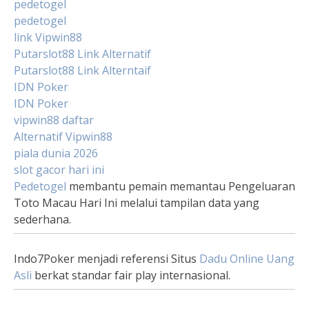
pedetogel
pedetogel
link Vipwin88
Putarslot88 Link Alternatif
Putarslot88 Link Alterntaif
IDN Poker
IDN Poker
vipwin88 daftar
Alternatif Vipwin88
piala dunia 2026
slot gacor hari ini
Pedetogel
membantu pemain memantau Pengeluaran
Toto Macau Hari Ini melalui tampilan data yang
sederhana.
Indo7Poker menjadi referensi Situs
Dadu Online Uang
Asli
berkat standar fair play internasional.